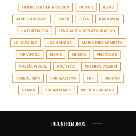
HENRI CARTIER-BRESSON
HUMOR
IDEAS
JAVIER ANDRADE
JOKER
JOYA
KARNAWAL
LA FORTALEZA
LENGUAJE CINEMATOGRÁFICO
LO INVISIBLE
LOS HONGOS
MARÍA INÉS ARMESTO
METÁFORA
MOVIE
MÚSICA
PELÍCULAS
POESÍA VISUAL
POLÍTICA
PREMIOS COLIBRÍ
SIMBOLISMO
SURREALISMO
TIFF
URBANO
UTAMA
VIVIAN MAIER
WILSON BURBANO
ENCONTRÉMONOS