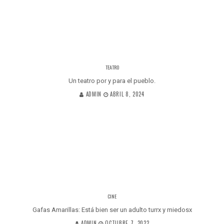
TEATRO
Un teatro por y para el pueblo.
ADMIN
ABRIL 8, 2024
CINE
Gafas Amarillas: Está bien ser un adulto turrx y miedosx
ADMIN
OCTUBRE 7, 2022