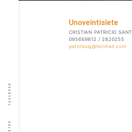
Unoveintisiete
CRISTIAN PATRICIO SAN
095669812 / 2820255
patolousj@hotmail.com
FACEBOOK
TIKTOK