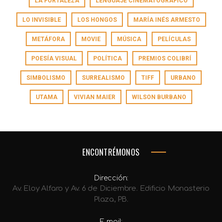
LA FORTALEZA
LENGUAJE CINEMATOGRÁFICO
LO INVISIBLE
LOS HONGOS
MARÍA INÉS ARMESTO
METÁFORA
MOVIE
MÚSICA
PELÍCULAS
POESÍA VISUAL
POLÍTICA
PREMIOS COLIBRÍ
SIMBOLISMO
SURREALISMO
TIFF
URBANO
UTAMA
VIVIAN MAIER
WILSON BURBANO
ENCONTRÉMONOS
Dirección:
Av. Eloy Alfaro y Av. 6 de Diciembre. Edificio Monasterio
Plaza, PB.
E-mail: