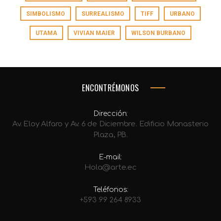
SIMBOLISMO
SURREALISMO
TIFF
URBANO
UTAMA
VIVIAN MAIER
WILSON BURBANO
ENCONTRÉMONOS
Dirección:
Av. Eloy Alfaro y Av. 6 de Diciembre. Edificio Monasterio
Plaza, PB.
E-mail:
Hola@arte.ec
Teléfonos:
+593 99 264 8933