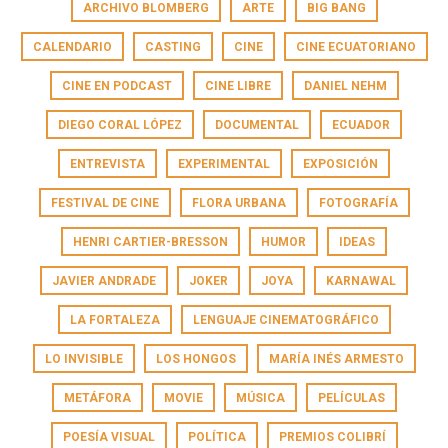
ARCHIVO BLOMBERG
ARTE
BIG BANG
CALENDARIO
CASTING
CINE
CINE ECUATORIANO
CINE EN PODCAST
CINE LIBRE
DANIEL NEHM
DIEGO CORAL LÓPEZ
DOCUMENTAL
ECUADOR
ENTREVISTA
EXPERIMENTAL
EXPOSICIÓN
FESTIVAL DE CINE
FLORA URBANA
FOTOGRAFÍA
HENRI CARTIER-BRESSON
HUMOR
IDEAS
JAVIER ANDRADE
JOKER
JOYA
KARNAWAL
LA FORTALEZA
LENGUAJE CINEMATOGRÁFICO
LO INVISIBLE
LOS HONGOS
MARÍA INÉS ARMESTO
METÁFORA
MOVIE
MÚSICA
PELÍCULAS
POESÍA VISUAL
POLÍTICA
PREMIOS COLIBRÍ