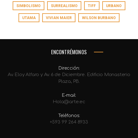
SIMBOLISMO
SURREALISMO
TIFF
URBANO
UTAMA
VIVIAN MAIER
WILSON BURBANO
ENCONTRÉMONOS
Dirección:
Av. Eloy Alfaro y Av. 6 de Diciembre. Edificio Monasterio
Plaza, PB.
E-mail:
Hola@arte.ec
Teléfonos:
+593 99 264 8933