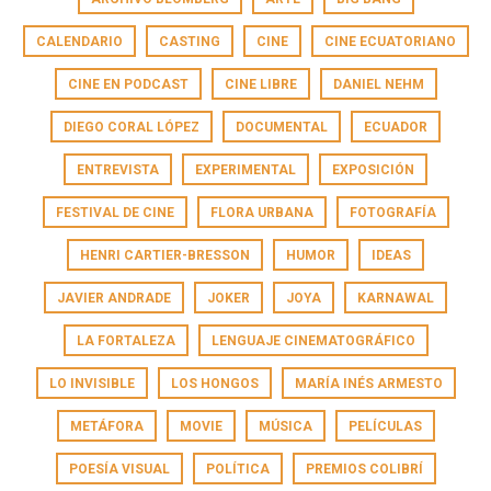
CALENDARIO
CASTING
CINE
CINE ECUATORIANO
CINE EN PODCAST
CINE LIBRE
DANIEL NEHM
DIEGO CORAL LÓPEZ
DOCUMENTAL
ECUADOR
ENTREVISTA
EXPERIMENTAL
EXPOSICIÓN
FESTIVAL DE CINE
FLORA URBANA
FOTOGRAFÍA
HENRI CARTIER-BRESSON
HUMOR
IDEAS
JAVIER ANDRADE
JOKER
JOYA
KARNAWAL
LA FORTALEZA
LENGUAJE CINEMATOGRÁFICO
LO INVISIBLE
LOS HONGOS
MARÍA INÉS ARMESTO
METÁFORA
MOVIE
MÚSICA
PELÍCULAS
POESÍA VISUAL
POLÍTICA
PREMIOS COLIBRÍ