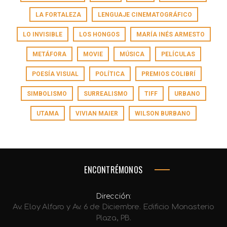
LA FORTALEZA
LENGUAJE CINEMATOGRÁFICO
LO INVISIBLE
LOS HONGOS
MARÍA INÉS ARMESTO
METÁFORA
MOVIE
MÚSICA
PELÍCULAS
POESÍA VISUAL
POLÍTICA
PREMIOS COLIBRÍ
SIMBOLISMO
SURREALISMO
TIFF
URBANO
UTAMA
VIVIAN MAIER
WILSON BURBANO
ENCONTRÉMONOS
Dirección:
Av. Eloy Alfaro y Av. 6 de Diciembre. Edificio Monasterio
Plaza, PB.