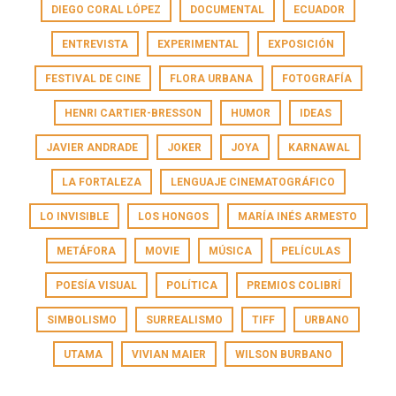
DIEGO CORAL LÓPEZ
DOCUMENTAL
ECUADOR
ENTREVISTA
EXPERIMENTAL
EXPOSICIÓN
FESTIVAL DE CINE
FLORA URBANA
FOTOGRAFÍA
HENRI CARTIER-BRESSON
HUMOR
IDEAS
JAVIER ANDRADE
JOKER
JOYA
KARNAWAL
LA FORTALEZA
LENGUAJE CINEMATOGRÁFICO
LO INVISIBLE
LOS HONGOS
MARÍA INÉS ARMESTO
METÁFORA
MOVIE
MÚSICA
PELÍCULAS
POESÍA VISUAL
POLÍTICA
PREMIOS COLIBRÍ
SIMBOLISMO
SURREALISMO
TIFF
URBANO
UTAMA
VIVIAN MAIER
WILSON BURBANO