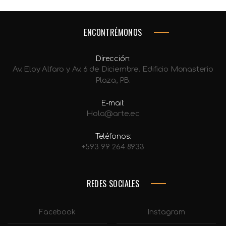
ENCONTRÉMONOS
Dirección:
Av. Eloy Alfaro y Av. 6 de Diciembre. Edificio Monasterio
Plaza, PB.
E-mail:
Hola@arte.ec
Teléfonos:
+593 99 264 8933
REDES SOCIALES
Facebook
Instagram