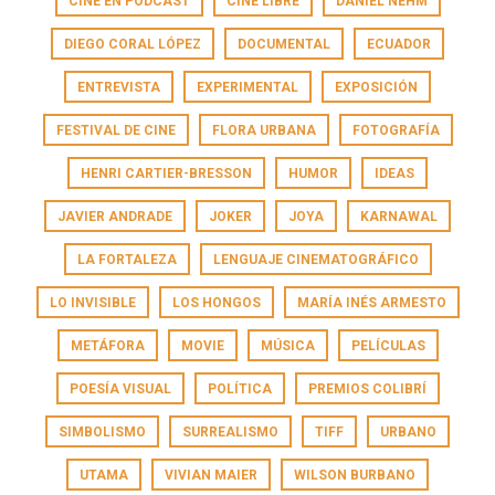
CINE EN PODCAST
CINE LIBRE
DANIEL NEHM
DIEGO CORAL LÓPEZ
DOCUMENTAL
ECUADOR
ENTREVISTA
EXPERIMENTAL
EXPOSICIÓN
FESTIVAL DE CINE
FLORA URBANA
FOTOGRAFÍA
HENRI CARTIER-BRESSON
HUMOR
IDEAS
JAVIER ANDRADE
JOKER
JOYA
KARNAWAL
LA FORTALEZA
LENGUAJE CINEMATOGRÁFICO
LO INVISIBLE
LOS HONGOS
MARÍA INÉS ARMESTO
METÁFORA
MOVIE
MÚSICA
PELÍCULAS
POESÍA VISUAL
POLÍTICA
PREMIOS COLIBRÍ
SIMBOLISMO
SURREALISMO
TIFF
URBANO
UTAMA
VIVIAN MAIER
WILSON BURBANO