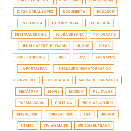
CINE EN PODCAST
CINE LIBRE
DANIEL NEHM
DIEGO CORAL LÓPEZ
DOCUMENTAL
ECUADOR
ENTREVISTA
EXPERIMENTAL
EXPOSICIÓN
FESTIVAL DE CINE
FLORA URBANA
FOTOGRAFÍA
HENRI CARTIER-BRESSON
HUMOR
IDEAS
JAVIER ANDRADE
JOKER
JOYA
KARNAWAL
LA FORTALEZA
LENGUAJE CINEMATOGRÁFICO
LO INVISIBLE
LOS HONGOS
MARÍA INÉS ARMESTO
METÁFORA
MOVIE
MÚSICA
PELÍCULAS
POESÍA VISUAL
POLÍTICA
PREMIOS COLIBRÍ
SIMBOLISMO
SURREALISMO
TIFF
URBANO
UTAMA
VIVIAN MAIER
WILSON BURBANO