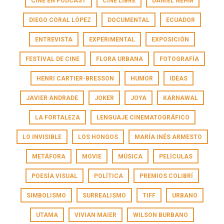
CINE EN PODCAST
CINE LIBRE
DANIEL NEHM
DIEGO CORAL LÓPEZ
DOCUMENTAL
ECUADOR
ENTREVISTA
EXPERIMENTAL
EXPOSICIÓN
FESTIVAL DE CINE
FLORA URBANA
FOTOGRAFÍA
HENRI CARTIER-BRESSON
HUMOR
IDEAS
JAVIER ANDRADE
JOKER
JOYA
KARNAWAL
LA FORTALEZA
LENGUAJE CINEMATOGRÁFICO
LO INVISIBLE
LOS HONGOS
MARÍA INÉS ARMESTO
METÁFORA
MOVIE
MÚSICA
PELÍCULAS
POESÍA VISUAL
POLÍTICA
PREMIOS COLIBRÍ
SIMBOLISMO
SURREALISMO
TIFF
URBANO
UTAMA
VIVIAN MAIER
WILSON BURBANO