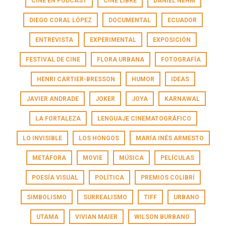
CINE EN PODCAST
CINE LIBRE
DANIEL NEHM
DIEGO CORAL LÓPEZ
DOCUMENTAL
ECUADOR
ENTREVISTA
EXPERIMENTAL
EXPOSICIÓN
FESTIVAL DE CINE
FLORA URBANA
FOTOGRAFÍA
HENRI CARTIER-BRESSON
HUMOR
IDEAS
JAVIER ANDRADE
JOKER
JOYA
KARNAWAL
LA FORTALEZA
LENGUAJE CINEMATOGRÁFICO
LO INVISIBLE
LOS HONGOS
MARÍA INÉS ARMESTO
METÁFORA
MOVIE
MÚSICA
PELÍCULAS
POESÍA VISUAL
POLÍTICA
PREMIOS COLIBRÍ
SIMBOLISMO
SURREALISMO
TIFF
URBANO
UTAMA
VIVIAN MAIER
WILSON BURBANO